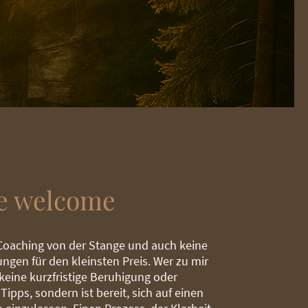
re welcome
 Coaching von der Stange und auch keine
ngen für den kleinsten Preis. Wer zu mir
eine kurzfristige Beruhigung oder
Tipps, sondern ist bereit, sich auf einen