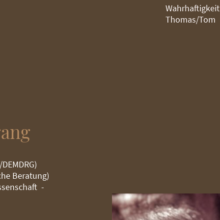
Wahrhaftigkeit.
Thomas/Tom
gang
T/DEMDRG)
che Beratung)
ssenschaft -
n