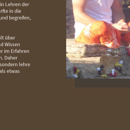
in Lehren der
fte in die
und begreifen,
lt über
und Wissen
er im Erfahren
n. Daher
 sondern lehre
als etwas