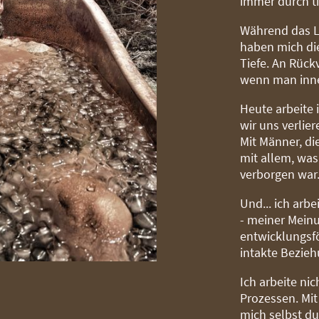
immer durch ti
Während das L
haben mich die
Tiefe. An Rückv
wenn man inneh
Heute arbeite 
wir uns verlier
Mit Männer, di
mit allem, was
verborgen war
Und... ich arbe
- meiner Meinu
entwicklungsf
intakte Bezieh
Ich arbeite ni
Prozessen. Mi
mich selbst du