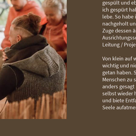
gespült und eb
ich gespürt ha
lebe. So habe 
nachgeholt und
Zuge dessen ä
Ausrichtungss
Leitung / Proj
Von klein auf
wichtig und ni
getan haben. S
Menschen zu st
anders gesagt 
selbst wieder 
und biete Entf
Seele aufatme