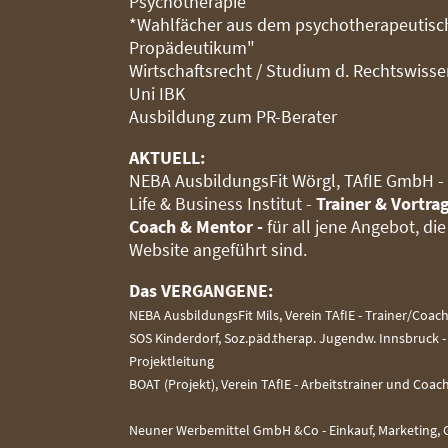
Psychotherapie
*Wahlfächer aus dem psychotherapeutis
Propädeutikum"
Wirtschaftsrecht / Studium d. Rechtswiss
Uni IBK
Ausbildung zum PR-Berater
AKTUELL:
NEBA AusbildungsFit Wörgl, TAfIE GmbH 
Life & Business Institut -
Trainer & Vortra
Coach & Mentor -
für all jene Angebot, di
Website angeführt sind.
Das VERGANGENE:
NEBA AusbildungsFit Mils, Verein TAfIE - Trainer/Coac
SOS Kinderdorf, Soz.päd.therap. Jugendw. Innsbruck 
Projektleitung
BOAT (Projekt), Verein TAfIE - Arbeitstrainer und Coac
Neuner Werbemittel GmbH &Co - Einkauf, Marketing, 