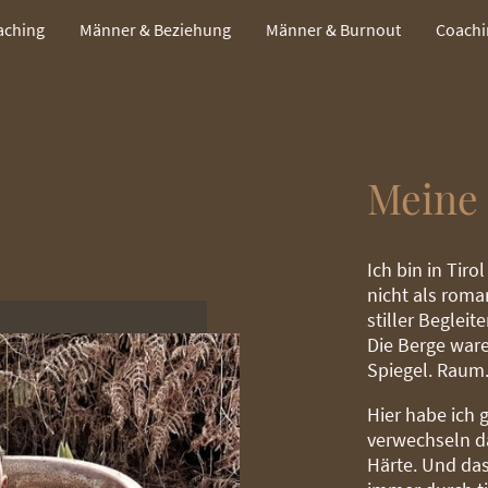
aching
Männer & Beziehung
Männer & Burnout
Coachi
Meine
Ich bin in Tir
nicht als roma
stiller Begleit
Die Berge ware
Spiegel. Raum
Hier habe ich g
verwechseln da
Härte. Und das