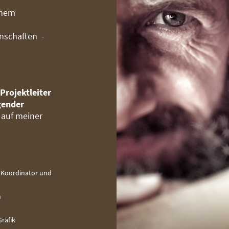
chem
enschaften -
-
Projektleiter
gender
e auf meiner
h
- Koordinator und
h
Grafik