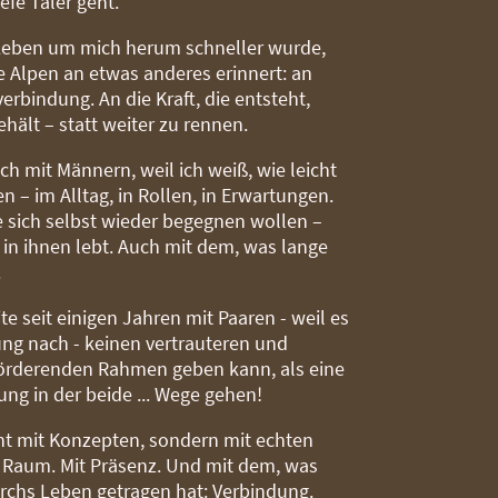
efe Täler geht.
eben um mich herum schneller wurde,
 Alpen an etwas anderes erinnert: an
erbindung. An die Kraft, die entsteht,
ält – statt weiter zu rennen.
ich mit Männern, weil ich weiß, wie leicht
en – im Alltag, in Rollen, in Erwartungen.
e sich selbst wieder begegnen wollen –
 in ihnen lebt. Auch mit dem, was lange
.
ite seit einigen Jahren mit Paaren - weil es
ng nach - keinen vertrauteren und
örderenden Rahmen geben kann, als eine
ung in der beide ... Wege gehen!
cht mit Konzepten, sondern mit echten
t Raum. Mit Präsenz. Und mit dem, was
rchs Leben getragen hat: Verbindung.