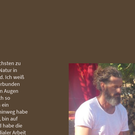
chsten zu
Natur in
d. Ich weiß
verbunden
en Augen
ch so
 ein
 hinweg habe
 bin auf
 habe die
ialer Arbeit